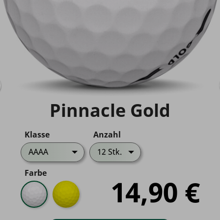
Pinnacle Gold
Klasse
Anzahl
AAAA
12 Stk.
Farbe
14,90 €
Weiß
Gelb