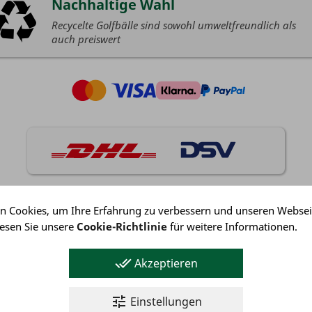
Nachhaltige Wahl
Recycelte Golfbälle sind sowohl umweltfreundlich als
auch preiswert
n Cookies, um Ihre Erfahrung zu verbessern und unseren Websei
Lesen Sie unsere
Cookie-Richtlinie
für weitere Informationen.
Kundenservice
Bedingungen
done_all
Akzeptieren
Datenschutz
Impressum
tune
Einstellungen
Kundenservice