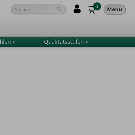
0
Menü

hlen >
Qualitätsstufen >