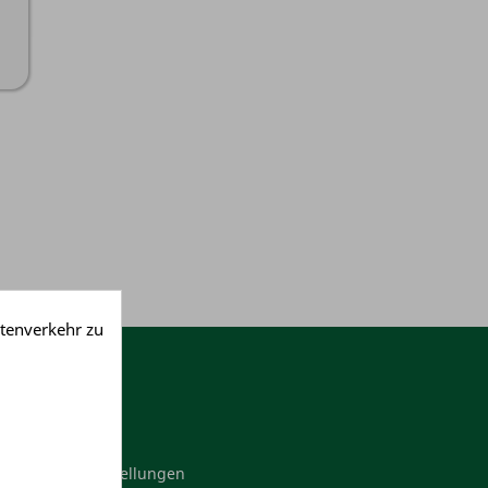
tenverkehr zu
Mein Konto
Persönliche Infos
Bestellungen
Adressen
Ihre Cookie-Einstellungen