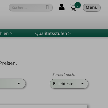
0

Menü
hlen >
Qualitätsstufen >
Preisen.
Sortiert nach:
Beliebteste