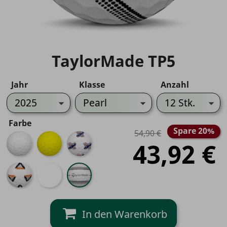
TaylorMade TP5
Jahr
Klasse
Anzahl
Farbe
Spare 20%
54,90 €
Weiß
Gelb
Pix
43,92 €
USA
Pix
Pix
Stripe
Mix
White