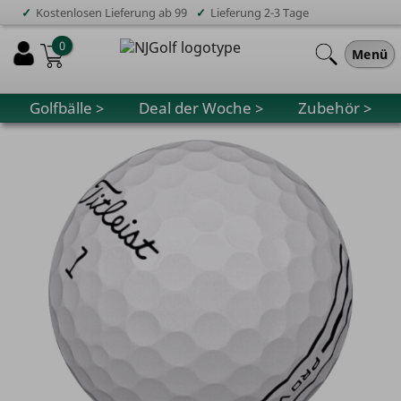
✓
✓
Kostenlosen Lieferung ab 99
Lieferung 2-3 Tage
0
Menü
Golfbälle >
Deal der Woche >
Zubehör >