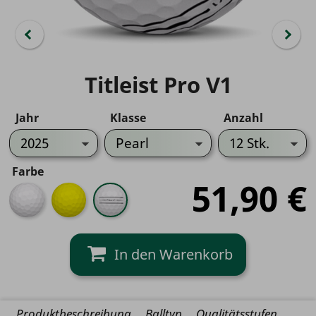
Titleist Pro V1
Jahr
Klasse
Anzahl
Farbe
51,90 €
Weiß
Gelb
Align
V1
Produktbeschreibung
Balltyp
Qualitätsstufen